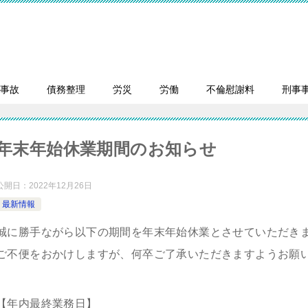
事故
債務整理
労災
労働
不倫慰謝料
刑事
年末年始休業期間のお知らせ
公開日：
2022年12月26日
最新情報
誠に勝手ながら以下の期間を年末年始休業とさせていただき
ご不便をおかけしますが、何卒ご了承いただきますようお願
【年内最終業務日】